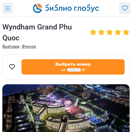
Wyndham Grand Phu
Quoc
Вьетнам
,
Фукуок
Выбрать номер
от
₽