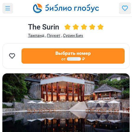
The Surin
Таиланд
,
Пхукет
,
Сурин Бич
Выбрать номер
от
₽