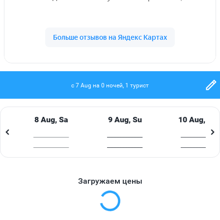
попробовать морепродукты и блюда,
приготовленные на гриле.
Расчётный час: Check in (время заезда) после 14:00,
Check out (время выезда) до 12:00
Внимание! Размещение с животными в отеле
запрещено
c 7 Aug на 0 ночей, 1 турист
Расположение отеля THE SURIN 5*
Адрес отеля: 118 Moo 3, T. Choengtalay, A. Thalang,
8 Aug, Sa
9 Aug, Su
10 Aug, Mo
Phuket 83110 Thailand
____________
____________
____________
Расстояние до аэропорта - 20 км (аэропорт о.
____________
____________
____________
Пхукет)
Расстояние до автобусной остановки - 5 км
Расстояние до центра города - 25 км (г. Пхукет)
Загружаем цены
Номера
Год строительства: 1982, Год реновации: 2021