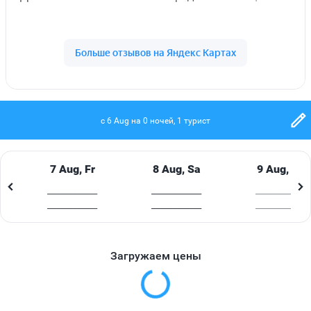
до международного аэропорта Пхукет составляет
29 км.
В ресторане отеля подают свежеприготовленные
блюда из морепродуктов, а также блюда местной и
западной кухни. Кроме того, гости могут отдохнуть
в баре с расслабляющей атмосферой, где с 15:00 до
19:00 проводится акция «счастливый час» с
c 6 Aug на 0 ночей, 1 турист
широким ассортиментом напитков.
Расчетный час: Check in (время заезда) после 14:00,
7 Aug, Fr
8 Aug, Sa
9 Aug, Su
Check out (время выезда) до 12:00
____________
____________
____________
Внимание! Размещение с животными в отеле
____________
____________
____________
запрещено
Расположение отеля ON HOTEL 3*
Загружаем цены
Адрес отеля: 643 Patak Rd, Tambon Karon, Amphoe
Mueang Phuket, Phuket 83100
Расстояние до аэропорта 39,5 км (аэропорт