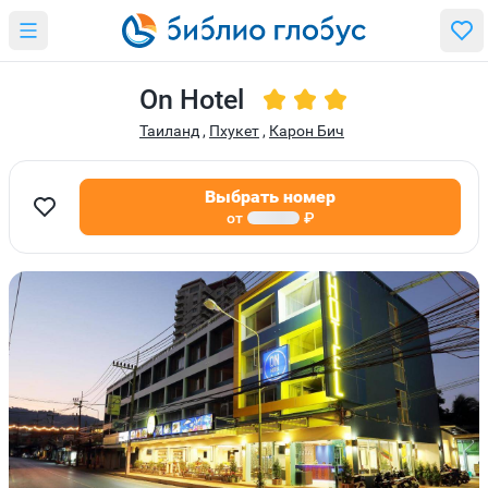
On Hotel
Таиланд
,
Пхукет
,
Карон Бич
Выбрать номер
от
₽