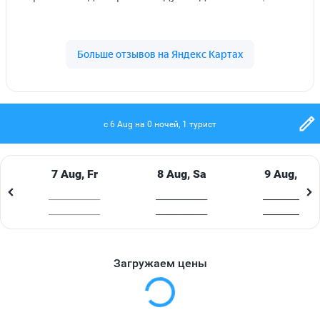
Внимание! Размещение с животными в отеле
запрещено
Расположение отеля THE NATURE PHUKET 5*
Адрес отеля: 322 Phrabaramee Road, Patong, Kathu
Phuket 83150
Расстояние до аэропорта​ - 33 км (аэропорт о.
c 6 Aug на 0 ночей, 1 турист
Пхукет)
Расстояние до автобусной остановки - 15 км
(автовокзал о. Пхукет)
7 Aug, Fr
8 Aug, Sa
9 Aug, Su
Расстояние до туристического центра - 2,5 км (улица
____________
____________
____________
Бангла)
____________
____________
____________
Расстояние до центра города​ - 13 км (Пхукет)
Расстояние до магазинов​ - 2,9 км (торговый центр
Джангцейлон), 12 км (торговый центр Central
Загружаем цены
Festival)
Расстояние до парка - ​7 км (парк развлечений
"Фантазия"), 10 км (гольф-поле Loch Palm), 10 км