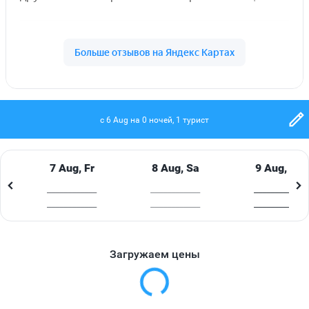
ВАЖНАЯ ИНФОРМАЦИЯ
В Абхазии, в частности в средствах размещения, к
оплате за услуги принимаются исключительно
наличные или оплата картой платежной системы
"МИР".
Дополнительно оплачивается (на месте):
туристическая страховка - от 250 руб. с человека (в
c 6 Aug на 0 ночей, 1 турист
зависимости от продолжительности тура);
единоразовый регистрационный сбор - 200 р с
человека (независимо от длительности пребывания
7 Aug, Fr
8 Aug, Sa
9 Aug, Su
и возраста).
____________
____________
____________
____________
____________
____________
ДОКУМЕНТЫ
Безвизовый въезд в Абхазию действителен только
для граждан следующих государств:
Загружаем цены
Российская Федерация, Республика Никарагуа,
Республика Тувалу, Республика Южная Осетия,
Приднестровская Молдавская Республика.