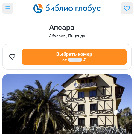
Апсара
Абхазия
,
Пицунда
Выбрать номер
от
₽