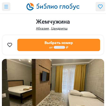
Жемчужина
Абхазия
,
Цандрипш
Выбрать номер
от
₽