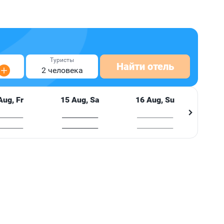
или
Туристы
).
Найти отель
2 человека
Aug, Fr
15 Aug, Sa
16 Aug, Su
17 
________
____________
____________
____
________
____________
____________
____