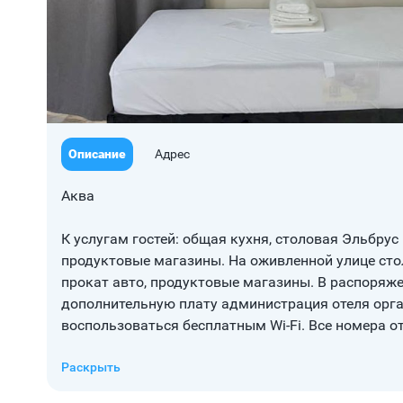
Описание
Адрес
Аква
​К услугам гостей: общая кухня, столовая Эльбрус 
продуктовые магазины. На оживленной улице ​стол
прокат авто, продуктовые магазины. В распоряже
дополнительную плату администрация отеля орган
воспользоваться бесплатным Wi-Fi. Все номера 
экраном, предоставляются полотенца и постельно
всех номерных единицах установлен холодильник 
Раскрыть