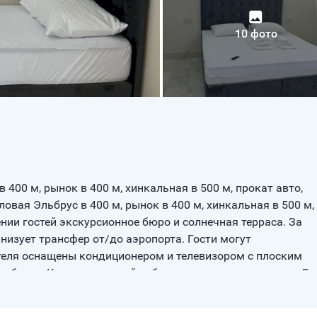
10 фото
в 400 м, рынок в 400 м, хинкальная в 500 м, прокат авто,
овая Эльбрус в 400 м, рынок в 400 м, хинкальная в 500 м,
нии гостей экскурсионное бюро и солнечная терраса. За
изует трансфер от/до аэропорта. Гости могут
отеля оснащены кондиционером и телевизором с плоским
е белье. К услугам гостей собственная ванная комната. Во
и рабочий стол.