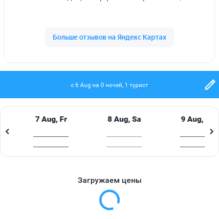
зависимости от продолжительности тура);
единоразовый регистрационный сбор - 200 р с
человека (независимо от длительности пребывания
и возраста).
ДОКУМЕНТЫ
Безвизовый въезд в Абхазию действителен только
c 6 Aug на 0 ночей, 1 турист
для граждан следующих государств:
Российская Федерация, Республика Никарагуа,
Республика Тувалу, Республика Южная Осетия,
7 Aug, Fr
8 Aug, Sa
9 Aug, Su
Приднестровская Молдавская Республика.
____________
____________
____________
Въезд граждан Российской Федерации в Республику
____________
____________
____________
Абхазия с туристическими целями осуществляется
по следующим документам:
1. Паспорт гражданина Российской Федерации.
Загружаем цены
2. Паспорт гражданина Российской Федерации,
удостоверяющий его личность за пределами
Российской Федерации (заграничный паспорт).